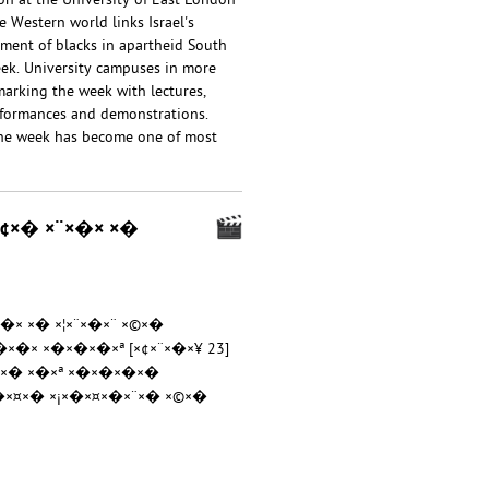
on at the University of East London
e Western world links Israel's
tment of blacks in apartheid South
 week. University campuses in more
marking the week with lectures,
erformances and demonstrations.
 the week has become one of most
¢×� ×¨×�× ×�
�× ×� ×¦×¨×�×¨ ×©×�
× ×�×�×�×ª [×¢×¨×�×¥ 23]
×�×� ×�×ª ×�×�×�×�
�×¤×� ×¡×�×¤×�×¨×� ×©×�