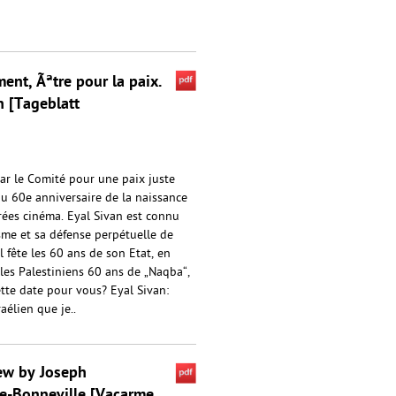
t, Ãªtre pour la paix.
n [Tageblatt
ar le Comité pour une paix juste
du 60e anniversaire de la naissance
irées cinéma. Eyal Sivan est connu
sme et sa défense perpétuelle de
ël fête les 60 ans de son Etat, en
les Palestiniens 60 ans de „Naqba“,
ette date pour vous? Eyal Sivan:
aélien que je..
iew by Joseph
e-Bonneville [Vacarme