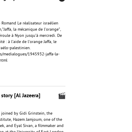
 Romand Le réalisateur israélien
,"Jaffa, la mécanique de l'orange",
déroule à Nyon jusqu’à mercredi. De
é : à l'aide de l'orange Jaffa, le
raélo-palestinien.
es/medialogues/1945932-jaffa-la-
html
 story [Al Jazeera]
 joined by Gidi Grinstein, the
stitute, Hazem Jamjoum, one of the
eek, and Eyal Sivan, a filmmaker and