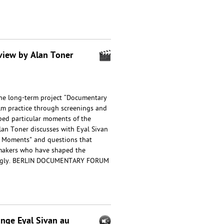
view by Alan Toner
the long-term project “Documentary
m practice through screenings and
ed particular moments of the
 Alan Toner discusses with Eyal Sivan
 Moments" and questions that
mmakers who have shaped the
rongly. BERLIN DOCUMENTARY FORUM
ange Eyal Sivan au