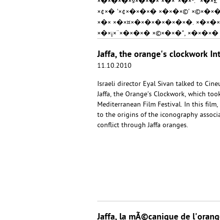
×�×�×�×§×�×�× ×�×¨×�×ª. "×�×
×¢×� '×¢×�×�×� ×�×�×©' ×©×�×
×�× ×�×¤×�×�×�×�×�×�. ×�×�×
×�×¡×¨×�×�×� ×©×�×�", ×�×�×�
Jaffa, the orange's clockwork In
11.10.2010
Israeli director Eyal Sivan talked to Ci
Jaffa, the Orange's Clockwork, which took
Mediterranean Film Festival. In this film
to the origins of the iconography associa
conflict through Jaffa oranges.
Jaffa, la mÃ©canique de l'orang