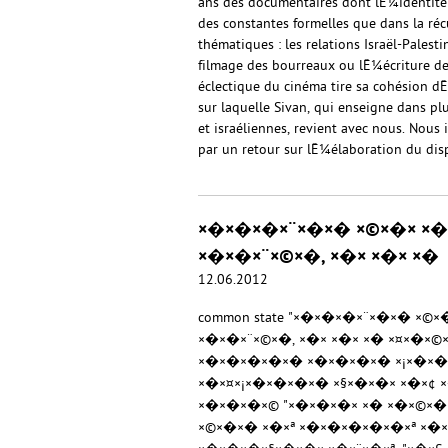
ans des documentaires dont lÊ¼identité 
des constantes formelles que dans la r
thématiques : les relations Israël-Palest
filmage des bourreaux ou lÊ¼écriture de
éclectique du cinéma tire sa cohésion 
sur laquelle Sivan, qui enseigne dans pl
et israéliennes, revient avec nous. Nous
par un retour sur lÊ¼élaboration du disp
×�×�×�×¨×�×� ×©×�× ×�
×�×�×¨×©×�, ×�× ×�× ×�
12.06.2012
common state "×�×�×�×¨×�×� ×©×
×�×�×¨×©×�, ×�× ×�× ×� ×¤×�×
×�×�×�×�×� ×�×�×�×� ×¡×�×�
×�×¤×¡×�×�×�×� ×§×�×�× ×�×¢ ×
×�×�×�×© "×�×�×�× ×� ×�×©×�×ª
×©×�×� ×�×ª ×�×�×�×�×�×ª ×�×