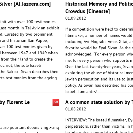
Silver [Al Jazeera.com]
Historical Memory and Politi
Crowdus [Cineaste]
01.09.2012
ibit with over 100 testimonies
Last month in Tel Aviv an exhibit
If a competition were held to determi
d. Curated by two prominent
filmmaker, a number of names would 
an and historian Ilan Pappe,
including Avi Mograbi, Amos Gitai, 
er 100 testimonies given by
favorite would be Eyal Sivan. As the
iod between 1947 and 1949 when
acknowledged, “For every person who
from their land to create the
me; for every person who supports m
ochrot, the sole Israeli
Over the last twenty-five years, Siv
he Nakba. Sivan describes their
exploring the abuse of historical me
lects testimonies from the ageing
Jewish persecution and its use to jus
policy. As Sivan has described his pos
Israel; I am anti-Zi..
y Florent Le
A common state solution by T
01.08.2012
INTERVIEW: The Israeli filmmaker, Eya
perpetrators, rather than victims. In
alise pourtant depuis vingt-cinq
he advocates a one-state solution fo