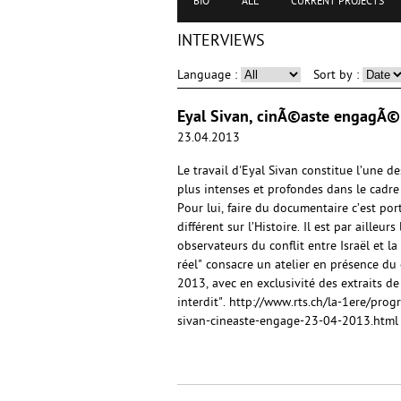
BIO
ALL
CURRENT PROJECTS
INTERVIEWS
Language :
Sort by :
Eyal Sivan, cinÃ©aste engagÃ© 
23.04.2013
Le travail d'Eyal Sivan constitue l’une d
plus intenses et profondes dans le cadr
Pour lui, faire du documentaire c’est po
différent sur l’Histoire. Il est par ailleurs
observateurs du conflit entre Israël et la
réel" consacre un atelier en présence du 
2013, avec en exclusivité des extraits d
interdit". http://www.rts.ch/la-1ere/pr
sivan-cineaste-engage-23-04-2013.html E