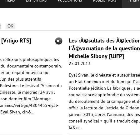
FILMS
EXHIBITIONS
PUBLICATIONS
PUBLIC TALKS
INTERV
[Vrtigo RTS]
Les rÃ©sultats des Ã©lection
l'Ã©vacuation de la question
Michelle Sibony [UJFP]
es réflexions philosophiques les
25.01.2013
e du documentaire contemporain.
rter un regard nouveau ou
Eyal Sivan, le cinéaste et auteur isra
 l'un des plus attentifs
un Etat Commun » et du film qui l' 
 Palestine. Le festival "Visions du
Potentielle (édition La fabrique) , a
cinéaste, le mercredi 24 avril
connaissance approfondie du système 
e son dernier film "Montage
du déroulement de la campagne et de 
ogrammes/vertigo/4804435-eyal-
offrir la lecture de l'article de Gide
yal Sivan, cin&..
janvier 2013, après l'annonce des résu
conseil syndical » qu'il a traduit depui
fa&cc..