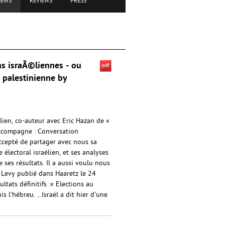
IEWS
REVIEWS
PRESS
s israÃ©liennes - ou
 palestinienne by
élien, co-auteur avec Eric Hazan de «
accompagne : Conversation
 accepté de partager avec nous sa
électoral israélien, et ses analyses
ses résultats. Il a aussi voulu nous
on Levy publié dans Haaretz le 24
ltats définitifs :« Elections au
s l'hébreu. ...Israël a dit hier d'une