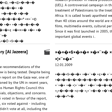
research professor in media producti
×�×©, ×�×©×�×�×�
(UEL). A controversial campaign in th
�×�×�×�× ×�
treatment of Palestinians to the trea
�. ×�×�×� ×�×�
Africa. It is called Israeli apartheid
×�×�×�×�×ª ×¤×¨×©
than 40 cities around the world are 
� ×�× ×� ×�×�×�×�
films, multimedia events, cultural p
�×�×¢ ×�×¤×� ×�× ×�
Since it was first launched in 2005,
×¨×�
important global events i..
×�Ö·×§×�×�
�..
ry [Al Jazeera]
×�×�×§×�×�× ×�×¨×� ×
×¦×¨×�×¨
12.01.2009
the recommendations of the
aw is being tested. Despite being
×�×�×§×�×�× ×�×¨×� ×¢×� ×¨×
ne report on the Gaza war, one of
×�×�×�×�×�×�×�×�×� ×�×�×�
oned by the UN in recent years,
×¨×�× ×� ×¦×¨×�×¨ ×�×¨×�×�
ns Human Rights Council this
×¡×�×�×� ×¢×� ×¡×¨×�×� ×�'×
als, objections, and concerns.
×�×�×ª×�.
voted in favour of the report,
, six voted against - including
idn't vote at all, including the