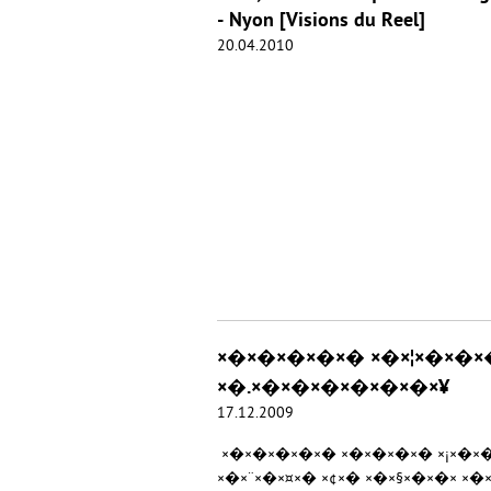
- Nyon [Visions du Reel]
20.04.2010
×�×�×�×�×� ×�×¦×�×�×�×
×�.×�×�×�×�×�×�×¥
17.12.2009
×�×�×�×�×� ×�×�×�×� ×¡×�×�×
×�×¨×�×¤×� ×¢×� ×�×§×�×�× ×�