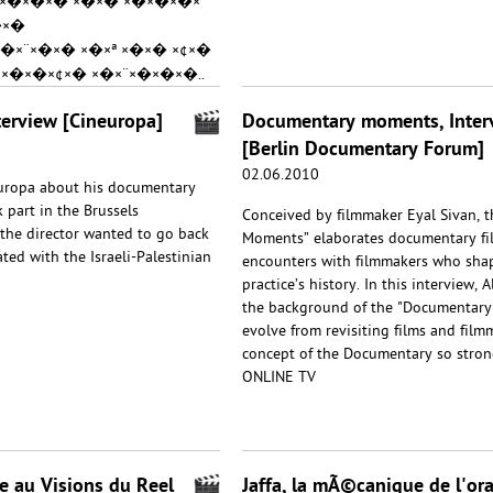
£ ×�×�×� ×�×� ×�×�×�×¨
�×�
�×¨×�×� ×�×ª ×�×� ×¢×�
 ×�×�×¢×� ×�×¨×�×�×�..
terview [Cineuropa]
Documentary moments, Inter
[Berlin Documentary Forum]
02.06.2010
neuropa about his documentary
 part in the Brussels
Conceived by filmmaker Eyal Sivan, 
, the director wanted to go back
Moments” elaborates documentary fil
ted with the Israeli-Palestinian
encounters with filmmakers who shap
practice’s history. In this interview,
the background of the "Documentary
evolve from revisiting films and fil
concept of the Documentary so st
ONLINE TV
e au Visions du Reel
Jaffa, la mÃ©canique de l'or