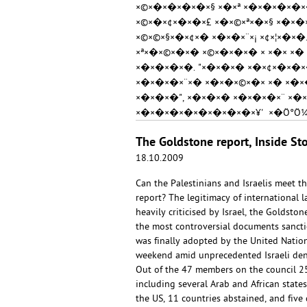
×©×�×�×�×�×§ ×�×ª ×�×�×�×�
×©×�×¢×�×�×£ ×�×©×ª×�×§ ×�×
×©×©×§×�×¢×� ×�×�×¨×¡ ×¢×¦×�×
×ª×�×©×�×� ×©×�×�×� × ×�× ×� 
×�×�×�×�. "×�×�×� ×�×¢×�×�×
×�×�×�×¨×� ×�×�×©×�× ×� ×�×
×�×�×�", ×�×�×� ×�×�×�×¨ ×�
×�×�×�×�×�×�×�×�×¥' ×�Ö°Ö¼
×©×�×�×©×�×©, ×�×�×�×� ×�×�
The Goldstone report, Inside Sto
18.10.2009
Can the Palestinians and Israelis meet 
report? The legitimacy of international l
heavily criticised by Israel, the Goldsto
the most controversial documents sancti
was finally adopted by the United Natio
weekend amid unprecedented Israeli deni
Out of the 47 members on the council 25 
including several Arab and African states
the US, 11 countries abstained, and five d