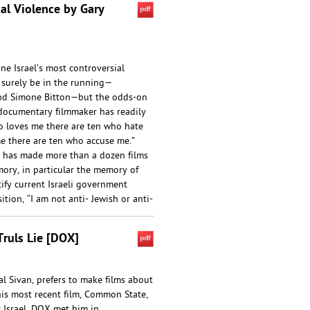
cal Violence by Gary
ne Israel’s most controversial
surely be in the running—
and Simone Bitton—but the odds-on
 documentary filmmaker has readily
 loves me there are ten who hate
e there are ten who accuse me.”
an has made more than a dozen films
mory, in particular the memory of
tify current Israeli government
ition, “I am not anti- Jewish or anti-
ruls Lie [DOX]
l Sivan, prefers to make films about
 his most recent film, Common State,
r Israel. DOX met him in