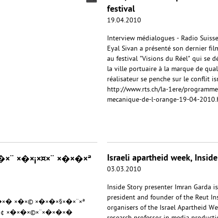
festival
19.04.2010
Interview médialogues - Radio Suisse
Eyal Sivan a présenté son dernier film
au festival "Visions du Réel" qui se 
la ville portuaire à la marque de qualit
réalisateur se penche sur le conflit is
http://www.rts.ch/la-1ere/programm
mecanique-de-l-orange-19-04-2010.
Israeli apartheid week, Inside
¨ ×�×¡×¤×¨ ×�×�×ª
03.03.2010
Inside Story presenter Imran Garda is
president and founder of the Reut In
� ×�×© ×�×�×§×�×¨×ª
organisers of the Israel Apartheid W
×¢ ×�×�×©×¨×�×�×�