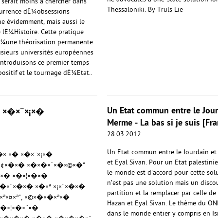
serait moins à chercher dans
Thessaloniki. By Truls Lie
écurrence dÊ¼obsessions
ine évidemment, mais aussi le
 lÊ¼Histoire. Cette pratique
dÊ¼une théorisation permanente
usieurs universités européennes
 introduisons ce premier temps
ositif et le tournage dÊ¼Etat..
Un Etat commun entre le Jour
 ×�×¨×¡×�
Merme - La bas si je suis [Fra
28.03.2012
Un Etat commun entre le Jourdain et
�× ×� ×�×¨×¡×�
et Eyal Sivan. Pour un Etat palestini
©×¢×�×� ×�×�×¨×�×©×�"
le monde est d’accord pour cette sol
×� ×�×¦×�×�
n’est pas une solution mais un discours
�×¨×�×� ×�×ª ×¡×¨×�×�
partition et la remplacer par celle de
×¤×ª", ×©×�×�×ª×�
Hazan et Eyal Sivan. Le thème du ON
�×¦×�×¨×�
dans le monde entier y compris en Isr