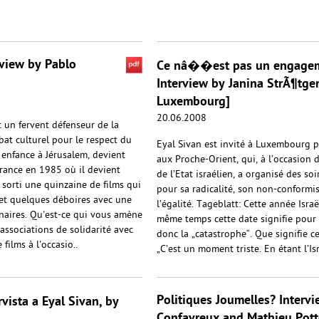
erview by Pablo
Ce nâ��est pas un engagemen
Interview by Janina StrÃ¶tge
Luxembourg]
20.06.2008
st un fervent défenseur de la
bat culturel pour le respect du
Eyal Sivan est invité à Luxembourg p
 enfance à Jérusalem, devient
aux Proche-Orient, qui, à l’occasion 
France en 1985 où il devient
de l’Etat israélien, a organisé des so
 sorti une quinzaine de films qui
pour sa radicalité, son non-conformi
 et quelques déboires avec une
l’égalité. Tageblatt: Cette année Isra
naires. Qu'est-ce qui vous amène
même temps cette date signifie pour 
ssociations de solidarité avec
donc la „catastrophe“. Que signifie c
films à l'occasio..
„C’est un moment triste. En étant l’Isr
Politiques Joumelles? Interv
vista a Eyal Sivan, by
Confavreux and Mathieu Pott