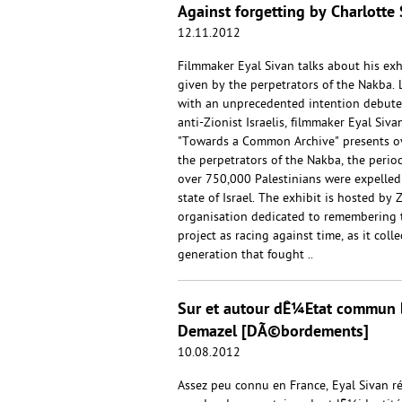
Against forgetting by Charlotte 
12.11.2012
Filmmaker Eyal Sivan talks about his exh
given by the perpetrators of the Nakba. 
with an unprecedented intention debute
anti-Zionist Israelis, filmmaker Eyal Siv
"Towards a Common Archive" presents ov
the perpetrators of the Nakba, the per
over 750,000 Palestinians were expelled 
state of Israel. The exhibit is hosted by Z
organisation dedicated to remembering t
project as racing against time, as it col
generation that fought ..
Sur et autour dÊ¼Etat commun b
Demazel [DÃ©bordements]
10.08.2012
Assez peu connu en France, Eyal Sivan ré