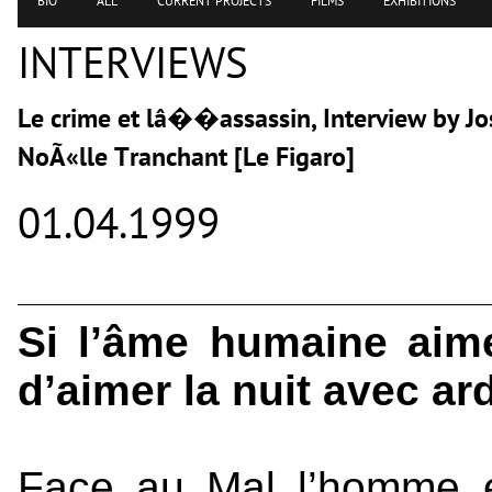
BIO
ALL
CURRENT PROJECTS
FILMS
EXHIBITIONS
INTERVIEWS
Le crime et lâ��assassin, Interview by J
NoÃ«lle Tranchant [Le Figaro]
01.04.1999
Si l’âme humaine aime 
d’aimer la nuit avec ar
Face au Mal l’homme es