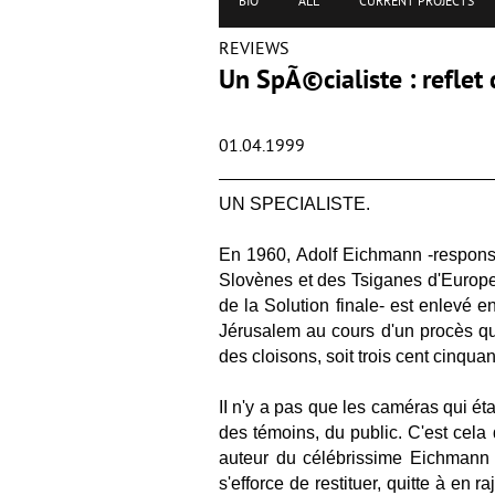
BIO
ALL
CURRENT PROJECTS
REVIEWS
Un SpÃ©cialiste : refle
01.04.1999
UN SPECIALISTE.
En 1960, Adolf Eichmann -responsab
Slovènes et des Tsiganes d'Europe v
de la Solution finale- est enlevé e
Jérusalem au cours d'un procès qui
des cloisons, soit trois cent cinq
II n'y a pas que les caméras qui ét
des témoins, du public. C'est cel
auteur du célébrissime Eichmann à
s'efforce de restituer, quitte à en 