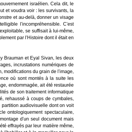
ouvernement israélien. Cela dit, le
t et voudra voir : les survivants, la
onstre et au-delà, donner un visage
elligible l'incompréhensible. C'est
ploitable, se suffisait à lui-même,
ement par l'Histoire dont il était en
ony Brauman et Eyal Sivan, les deux
drages, incrustations numériques de
n, modifications du grain de l'image,
ence où sont montés à la suite les
mage, endommagée, ait été restaurée
lités de son traitement informatique
ormé, rehaussé à coups de cymbales,
partition audiovisuelle dont on voit
le ontologiquement spectaculaire,
de montage d'un seul document mais
 été effrayés par leur matière même,