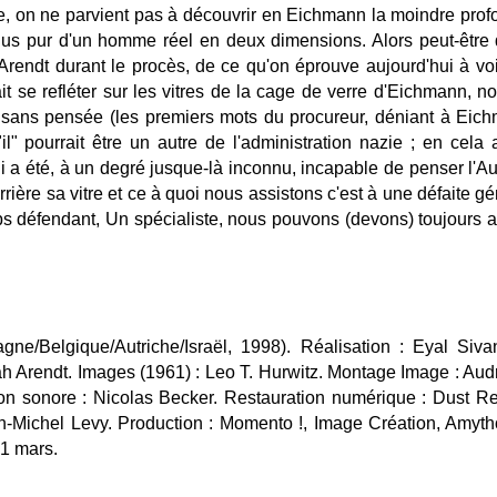
e, on ne parvient pas à découvrir en Eichmann la moindre pro
 plus pur d'un homme réel en deux dimensions. Alors peut-être
Arendt durant le procès, de ce qu'on éprouve aujourd'hui à vo
ait se refléter sur les vitres de la cage de verre d'Eichmann,
sans pensée (les premiers mots du procureur, déniant à Eic
 "il" pourrait être un autre de l'administration nazie ; en cela
qui a été, à un degré jusque-là inconnu, incapable de penser l
rrière sa vitre et ce à quoi nous assistons c'est à une défaite g
s défendant, Un spécialiste, nous pouvons (devons) toujours 
e/Belgique/Autriche/Israël, 1998). Réalisation : Eyal Siva
h Arendt. Images (1961) : Leo T. Hurwitz. Montage Image : Au
n sonore : Nicolas Becker. Restauration numérique : Dust Re
an-Michel Levy. Production : Momento !, Image Création, Amythos
31 mars.