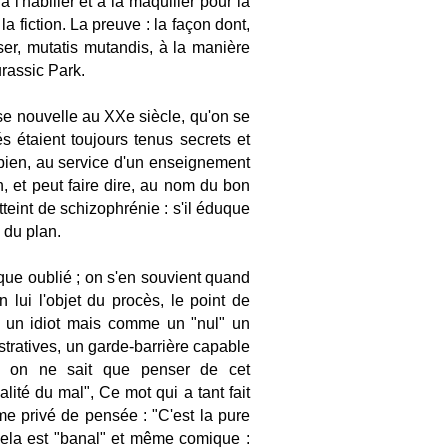
 l'habiller et à la maquiller pour la
la fiction. La preuve : la façon dont,
ser, mutatis mutandis, à la manière
rassic Park.
ose nouvelle au XXe siècle, qu'on se
 étaient toujours tenus secrets et
u bien, au service d'un enseignement
n, et peut faire dire, au nom du bon
tteint de schizophrénie : s'il éduque
 du plan.
sque oublié ; on s'en souvient quand
lui l'objet du procès, le point de
e un idiot mais comme un "nul" un
stratives, un garde-barrière capable
it, on ne sait que penser de cet
lité du mal", Ce mot qui a tant fait
me privé de pensée : "C'est la pure
ela est "banal" et même comique :