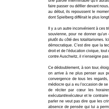
une parole interminable qu'il aurait
faire passer ou défiler devant nous. 
au début, ils repoussent le moment
dont Spielberg différait le plus lo
Il y a un autre inconvénient à ces 
souvienne, pour ne donner qu'un e
plutôt du côté des totalitarismes. 
démocratique. C'est dire que la tec
droit et de l'éducation civique, tou
contre Auschwitz, il n'enseigne pas
Ce dédoublement, à son tour, éloign
on arrive à ne plus penser aux po
convergence de tous les regards,
médiocre qui a eu l'occasion de se 
de réciter par cœur les horaire
exécutant/exécuteur et le contraire
parler ne veut pas dire que les cr
absence de pensée qui lui a perm