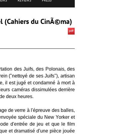
IEWS
REVIEWS
PRESS
el (Cahiers du CinÃ©ma)
tation des Juifs, des Polonais, des
in ("nettoyé de ses Juifs"), artisan
te, il est jugé et condamné à mort à
sieurs caméras dissimulées derrière
 de deux heures.
age de verre à l'épreuve des balles,
 envoyée spéciale du New Yorker et
ode d'entrée de jeu et que le film
rgique et dramatisé d'une pièce jouée