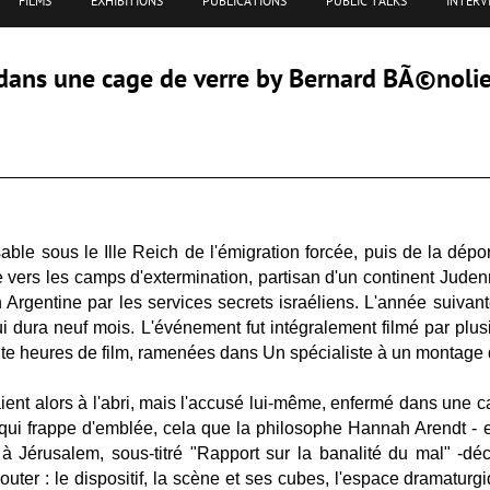
FILMS
EXHIBITIONS
PUBLICATIONS
PUBLIC TALKS
INTERV
t dans une cage de verre by Bernard BÃ©noli
le sous le Ille Reich de l'émigration forcée, puis de la dépor
ers les camps d'extermination, partisan d'un continent Judenre
n Argentine par les services secrets israéliens. L'année suivan
 dura neuf mois. L'événement fut intégralement filmé par plu
uante heures de film, ramenées dans Un spécialiste à un montage
aient alors à l'abri, mais l'accusé lui-même, enfermé dans une c
a qui frappe d'emblée, cela que la philosophe Hannah Arendt -
 Jérusalem, sous-titré "Rapport sur la banalité du mal" -déc
rajouter : le dispositif, la scène et ses cubes, l'espace dramatu