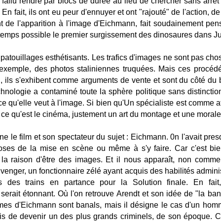
 fallu rendre par blocs de durée au lieu de chercher sans arrêt à
En fait, ils ont eu peur d'ennuyer et ont "rajouté" de l'action, de 
 de l'apparition à l'image d'Eichmann, fait soudainement pen
ngtemps possible le premier surgissement des dinosaures dans Ju
tripatouillages esthétisants. Les trafics d'images ne sont pas ch
xemple, des photos staliniennes truquées. Mais ces procédés
Ici, ils s'exhibent comme arguments de vente et sont du côté d
hnologie a contaminé toute la sphère politique sans distinctio
t ce qu'elle veut à l'image. Si bien qu'Un spécialiste est comme a
 ce qu'est le cinéma, justement un art du montage et une morale
e le film et son spectateur du sujet : Eichmann. 0n l'avait pre
ses de la mise en scène ou même à s'y faire. Car c'est bien 
 la raison d'être des images. Et il nous apparaît, non comm
venger, un fonctionnaire zélé ayant acquis des habilités admini
s des trains en partance pour la Solution finale. En fa
 serait étonnant. Où l'on retrouve Arendt et son idée de "la bana
imes d'Eichmann sont banals, mais il désigne le cas d'un hom
is de devenir un des plus grands criminels, de son époque. C