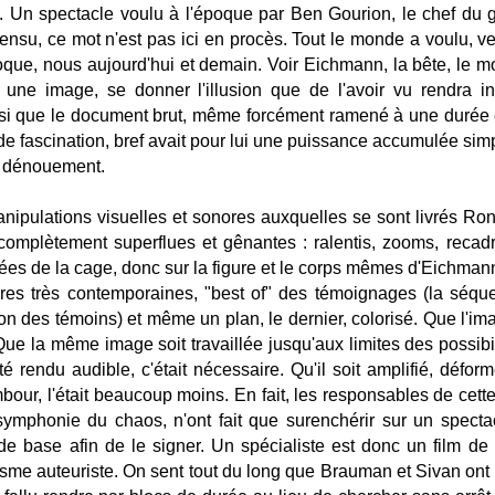
 Un spectacle voulu à l'époque par Ben Gourion, le chef du g
 sensu, ce mot n'est pas ici en procès. Tout le monde a voulu, veu
que, nous aujourd'hui et demain. Voir Eichmann, la bête, le m
 une image, se donner l'illusion que de l'avoir vu rendra int
ssi que le document brut, même forcément ramené à une durée ex
e fascination, bref avait pour lui une puissance accumulée simpl
e dénouement.
manipulations visuelles et sonores auxquelles se sont livrés R
 complètement superflues et gênantes : ralentis, zooms, reca
trées de la cage, donc sur la figure et le corps mêmes d'Eichman
nores très contemporaines, "best of" des témoignages (la séqu
on des témoins) et même un plan, le dernier, colorisé. Que l'i
 Que la même image soit travaillée jusqu'aux limites des possibi
té rendu audible, c'était nécessaire. Qu'il soit amplifié, déf
our, l'était beaucoup moins. En fait, les responsables de cette 
ymphonie du chaos, n'ont fait que surenchérir sur un spectac
de base afin de le signer. Un spécialiste est donc un film 
arisme auteuriste. On sent tout du long que Brauman et Sivan ont