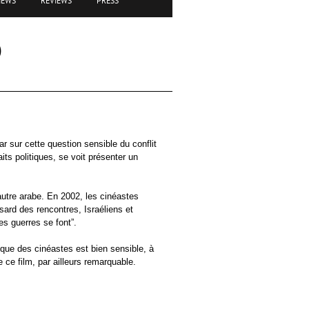
IEWS
REVIEWS
PRESS
)
 sur cette question sensible du conflit
its politiques, se voit présenter un
’autre arabe. En 2002, les cinéastes
asard des rencontres, Israéliens et
es guerres se font”.
itique des cinéastes est bien sensible, à
 ce film, par ailleurs remarquable.