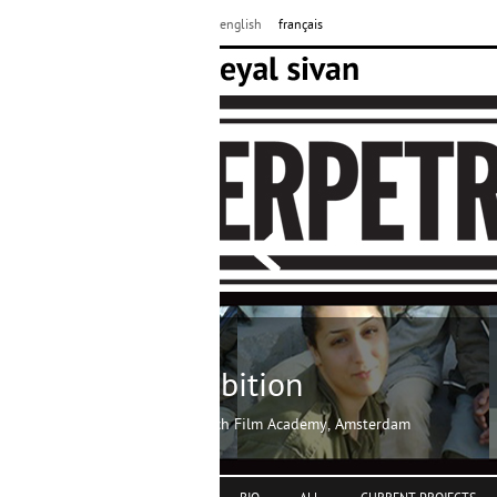
english
français
Get my films
Buy DVDs online at www.momento-