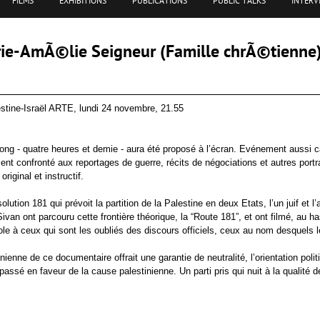
FILMS
EXHIBITIONS
PUBLICATIONS
PUBLIC TALKS
INTERV
rie-AmÃ©lie Seigneur (Famille chrÃ©tienne
stine-Israël ARTE, lundi 24 novembre, 21.55
ng - quatre heures et demie - aura été proposé à l’écran. Evénement aussi car
ment confronté aux reportages de guerre, récits de négociations et autres portra
riginal et instructif.
ution 181 qui prévoit la partition de la Palestine en deux Etats, l’un juif et l
 Sivan ont parcouru cette frontière théorique, la “Route 181”, et ont filmé, au h
le à ceux qui sont les oubliés des discours officiels, ceux au nom desquels l
inienne de ce documentaire offrait une garantie de neutralité, l’orientation pol
assé en faveur de la cause palestinienne. Un parti pris qui nuit à la qualité de