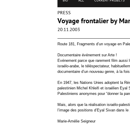
BIO
ALL
CURRENT PROJECTS
PRESS
Voyage frontalier by Ma
20.11.2003
Route 181, Fragments d’un voyage en Pale
Documentaire événement sur Arte !
Evénement parce que rarement film aussi lo
israélo-arabe, le téléspectateur, habituelle
documentaire d’un nouveau genre, à la fois o
En 1947, les Nations Unies adoptent la Résol
palestinien Michel Khleifi et israélien Eyal
Palestiniens anonymes pour “donner la paro
Mais, alors que la réalisation israélo-palest
l’image des positions d’Eyal Sivan dans le p
Marie-Amélie Seigneur