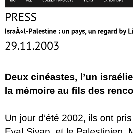
BIO
ALL
CURRENT PROJECTS
FILMS
EXHIBITIONS
PRESS
IsraÃ«l-Palestine : un pays, un regard by 
29.11.2003
Deux cinéastes, l’un israélie
la mémoire au fils des renc
Un jour d’été 2002, ils ont pris
EyaI Sivan, et le Palestinien, 