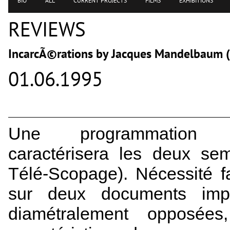
BIO
ALL
CURRENT PROJECTS
FILMS
EXHIBITIONS
REVIEWS
IncarcÃ©rations by Jacques Mandelbaum (
01.06.1995
Une programmation par
caractérisera les deux sem
Télé-Scopage). Nécessité fai
sur deux documents impr
diamétralement opposé