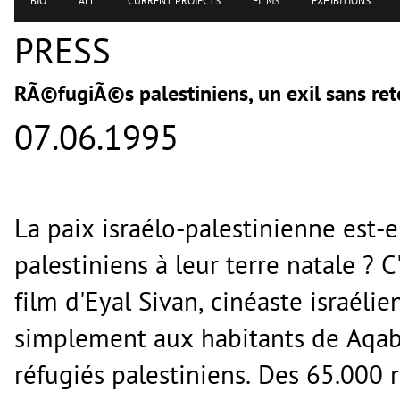
BIO
ALL
CURRENT PROJECTS
FILMS
EXHIBITIONS
PRESS
RÃ©fugiÃ©s palestiniens, un exil sans ret
07.06.1995
La paix israélo-palestinienne est-e
palestiniens à leur terre natale ? 
film d'Eyal Sivan, cinéaste israéli
simplement aux habitants de Aqaba
réfugiés palestiniens. Des 65.000 ré