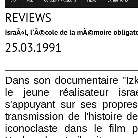
BIO
ALL
CURRENT PROJECTS
FILMS
EXHIBITIONS
REVIEWS
IsraÃ«l, l'Ã©cole de la mÃ©moire obligato
25.03.1991
Dans son documentaire "Izk
le jeune réalisateur isr
s'appuyant sur ses propres
transmission de l'histoire d
iconoclaste dans le film 