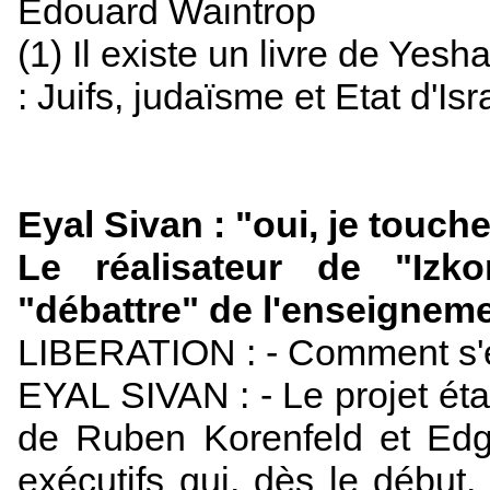
Edouard Waintrop
(1) Il existe un livre de Yesh
: Juifs, judaïsme et Etat d'I
Eyal Sivan : "oui, je touch
Le réalisateur de "Izko
"débattre" de l'enseignemen
LIBERATION : - Comment s'es
EYAL SIVAN : - Le projet éta
de Ruben Korenfeld et Edg
exécutifs qui, dès le débu