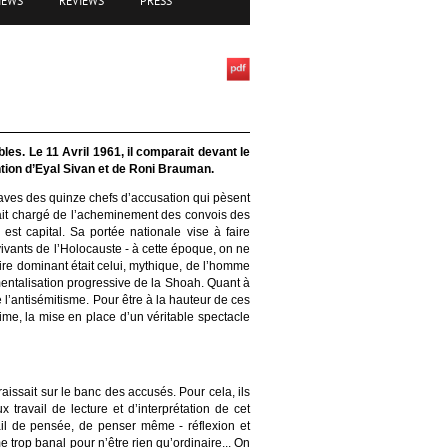
IEWS
REVIEWS
PRESS
les. Le 11 Avril 1961, il comparait devant le
ntion d’Eyal Sivan et de Roni Brauman.
raves des quinze chefs d’accusation qui pèsent
était chargé de l’acheminement des convois des
est capital. Sa portée nationale vise à faire
vivants de l’Holocauste - à cette époque, on ne
oire dominant était celui, mythique, de l’homme
mentalisation progressive de la Shoah. Quant à
 l’antisémitisme. Pour être à la hauteur de ces
me, la mise en place d’un véritable spectacle
issait sur le banc des accusés. Pour cela, ils
 travail de lecture et d’interprétation de cet
ail de pensée, de penser même - réflexion et
e trop banal pour n’être rien qu’ordinaire... On