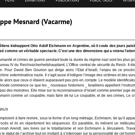
FILMS
EXHIBITIONS
PUBLICATIONS
PUBLIC TALKS
INTERV
lippe Mesnard (Vacarme)
aéliens kidnappent Otto Adolf Eichmann en Argentine, où il coule des jours paisib
sé comme un véritable spectacle. C’est une des dimensions qui a retenu l’atte
’humanité et crimes de guerre pendant toute la durée du régime nazi sont les plus g
 bureau IV du Reichssicherheitshauptamt, L’Office central de sécurité du Reich. Il 
n. Pour David Ben Gourion qui dirige alors l’Etat d’Israël, l’enjeu de ce procès 
ine exterminatrice nazie. Il s’agit aussi d’intégrer l’image des victimes et des sur
nale alors que ceux-ci étaient auparavant peu pris en compte. Le modèle identificat
 période commence ce que les _ nouveaux historiens _ Israéliens appellent l’instru
it pas des moindres. Elle mise sur la reconnaissance d’lsraël comme premier juge de
mann comme un coupable, mais faire de lui Le coupable, et de ses crimes, Le cri
IAUX
loient à faire revivre, sous la forme d’un long métrage, Eichmann, tel qu’il appara
cès et ils en répertorient les séquences. En parallèle, ils mènent un méticuleux
nnah Arendt, ses livres sur le totalitarisme et son Eichmann à Jérusalem. Trav
 le statut de l’archive tout en invitant à s’interroger sur la personnalité de cet homm