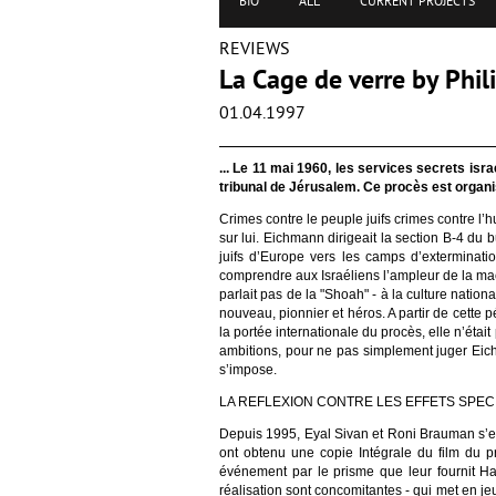
BIO
ALL
CURRENT PROJECTS
REVIEWS
La Cage de verre by Phi
01.04.1997
... Le 11 mai 1960, les services secrets isr
tribunal de Jérusalem. Ce procès est organi
Crimes contre le peuple juifs crimes contre l
sur lui. Eichmann dirigeait la section B-4 du
juifs d’Europe vers les camps d’exterminatio
comprendre aux Israéliens l’ampleur de la mach
parlait pas de la "Shoah" - à la culture natio
nouveau, pionnier et héros. A partir de cette
la portée internationale du procès, elle n’éta
ambitions, pour ne pas simplement juger Eich
s’impose.
LA REFLEXION CONTRE LES EFFETS SPEC
Depuis 1995, Eyal Sivan et Roni Brauman s’emp
ont obtenu une copie Intégrale du film du pro
événement par le prisme que leur fournit Ha
réalisation sont concomitantes - qui met en jeu