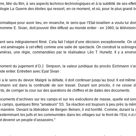
rre, titre du film, à ses aspects technico-technologiques et à la subtilité de ses e
rilogie La Guerre des étoiles qui ressort, en ce moment, et où, pour le plus grand
ormatique pour avoir lieu, en revanche, le sens que l’Etat israélien a voulu lui do
nomme E. Sivan, doit pouvoir être diffusé au monde entier - en 1960, la télévision 
t sera intégralement filmé. Cela fait l’objet d’une décision exceptionnelle. On util
 est aménagée à cet effet) comme une salle de spectacle. On construit la scénog
caméras, une régie, commandées par le réalisateur Léo T. Hurwitz. Il y a envi
ment du jugement d’O.J. Simpson, la valeur juridique du procès Eichmann s’avè
e entier. Entretien avec Eyal Sivan :
 le sens du devoir. Malgré la défaite, il doit continuer jusqu’au bout. II est même sat
ichmann est dans la continuité de son travail. Durant son procès, il ne cesse 
, de corriger la cour sur des questions de chiffres et de dates des documents.
documents d’archives sur les camps et sur les exécutions de masse, quelle est son 
 des camps, quelques films "amateurs" SS. Sa réaction est toujours à peu près la m
nière. Devant la libération de Bergen Belsen, il est horrifié. Comme, durant la gu
rminant les juifs et les communistes dans les villages sur le front de l’Est, n.d.r.) 
nt devenir un peuple d’assassins."