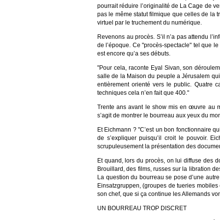
pourrait réduire l’originalité de La Cage de ve
pas le même statut filmique que celles de la t
virtuel par le truchement du numérique.
Revenons au procès. S’il n’a pas attendu l’inf
de l’époque. Ce "procès-spectacle" tel que le 
est encore qu’a ses débuts.
"Pour cela, raconte Eyal Sivan, son déroulemen
salle de la Maison du peuple a Jérusalem qui
entièrement orienté vers le public. Quatre 
techniques cela n’en fait que 400."
Trente ans avant le show mis en œuvre au mo
s’agit de montrer le bourreau aux yeux du mond
Et Eichmann ? "C’est un bon fonctionnaire qui a
de s’expliquer puisqu’il croit le pouvoir. E
scrupuleusement la présentation des documents
Et quand, lors du procès, on lui diffuse des 
Brouillard, des films, russes sur la libration
La question du bourreau se pose d’une autre ma
Einsatzgruppen, (groupes de tueries mobiles exte
son chef, que si ça continue les Allemands vo
UN BOURREAU TROP DISCRET