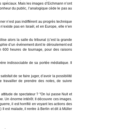
ffets spéciaux. Mais les images d’Eichmann n’ont
 bonheur du public, l’analogique cède le pas au
nner n’est pas indifférent au progrès technique
n’existe pas en Israël, et en Europe, elle n’en
ise alors la salle du tribunal (c’est la grande
raphie d’un événement dont le déroulement est
ron 600 heures de tournage, pour des raisons
re indissociable de sa portée médiatique. Il
isfait de se faire juger, d’avoir la possibilité
de travailler de prendre des notes, de suivre
attitude de spectateur ? "On lui passe Nuit et
ême. Un énorme intérêt. Il découvre ces images.
erre, il est horrifié en voyant les actions des
Il est malade, il rentre à Berlin et dit à Müller